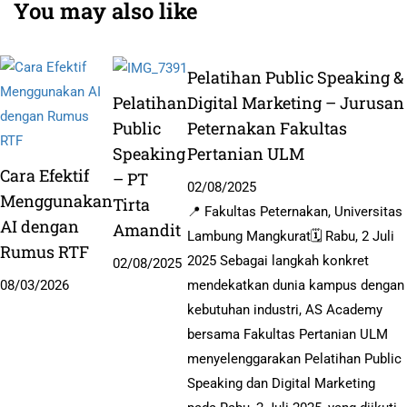
You may also like
Pelatihan Public Speaking &
Pelatihan
Digital Marketing – Jurusan
Public
Peternakan Fakultas
Speaking
Pertanian ULM
Cara Efektif
– PT
02/08/2025
Menggunakan
Tirta
📍 Fakultas Peternakan, Universitas
AI dengan
Amandit
Lambung Mangkurat🗓️ Rabu, 2 Juli
Rumus RTF
2025 Sebagai langkah konkret
02/08/2025
08/03/2026
mendekatkan dunia kampus dengan
kebutuhan industri, AS Academy
bersama Fakultas Pertanian ULM
menyelenggarakan Pelatihan Public
Speaking dan Digital Marketing