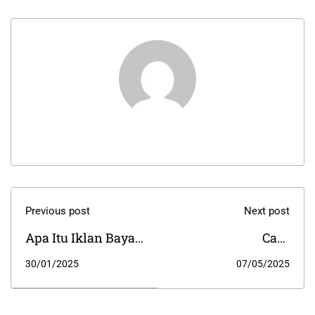
Previous post
Next post
Apa Itu Iklan Bayar
Cara
Per Klik dan
Meningkatkan
30/01/2025
07/05/2025
Bagaimana Cara
Traffic Website
Kerjanya?