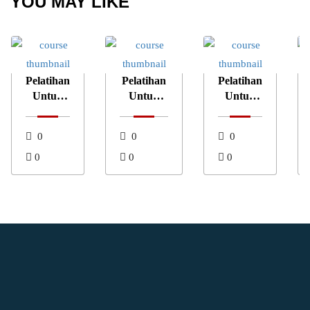
YOU MAY LIKE
Pelatihan
Pelatihan
Pelatihan
Untuk
Untuk
Untuk
Desa
Bank dan
UMKM
Lembaga
0
0
0
Keuangan
0
0
0