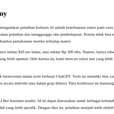
emy
engadakan pelatihan berbasis AI adalah keterbatasan token pada versi 
dalam pelatihan dan mengganggu alur pembelajaran. Peserta tidak bis
nghambat pemahaman mereka terhadap materi.
a sekitar $20 per bulan, atau sekitar Rp 300 ribu. Namun, hanya seba
g lebih optimal. Oleh karena itu, kami mencari solusi lain yang lebih
rinvestasi dalam tools berbasis ChatGPT. Tools ini memiliki fitur ya
an secara individu atau dalam grup diskusi. Fitur kolaborasi ini memun
I Bot Assistant sendiri. AI ini dapat disesuaikan untuk berbagai kebutuh
g lebih spesifik. Dengan fitur ini, pelatihan menjadi lebih efektif