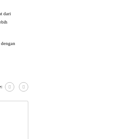
t dari
ebih
i dengan
e: