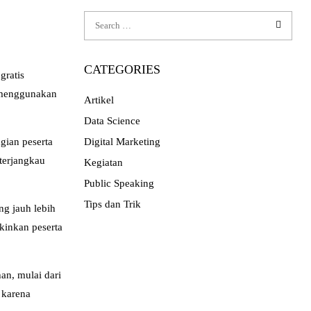
CATEGORIES
gratis
a menggunakan
Artikel
Data Science
gian peserta
Digital Marketing
 terjangkau
Kegiatan
Public Speaking
Tips dan Trik
ng jauh lebih
gkinkan peserta
an, mulai dari
 karena