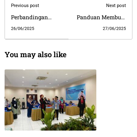
Previous post
Next post
Perbandingan
Panduan Membuat
Strategi Organic vs
Buyer Persona
26/06/2025
27/06/2025
Paid Marketing
untuk Kampanye
Digital
You may also like